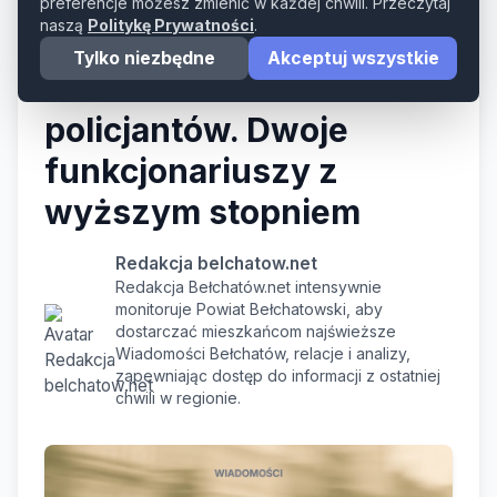
preferencje możesz zmienić w każdej chwili. Przeczytaj
naszą
Politykę Prywatności
.
Awans dla
Tylko niezbędne
Akceptuj wszystkie
bełchatowskich
policjantów. Dwoje
funkcjonariuszy z
wyższym stopniem
Redakcja belchatow.net
Redakcja Bełchatów.net intensywnie
monitoruje Powiat Bełchatowski, aby
dostarczać mieszkańcom najświeższe
Wiadomości Bełchatów, relacje i analizy,
zapewniając dostęp do informacji z ostatniej
chwili w regionie.