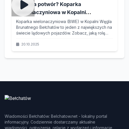
Co to za potwór? Koparka
wielonaczyniowa w Kopalni
Bełchatów – Gigant, który Kształtuje
Koparka wielonaczyniowa (BWE) w Kopalni Węgla
Brunatnego Bełchatów to jeden z największych na
Krajobraz
świecie lądowych pojazdów. Zobacz, jaką rolę
odgrywa w polskiej energetyce i dlaczego jest
ikoną regionalnego przemysłu.
20.10.2025
Wiadomości Bełchatów: Belchatow.net - lokalny portal
informacyjny. Codziennie dostarczamy aktualne
wiadomości, ogłoszenia, relacje z wydarzeń i informacje