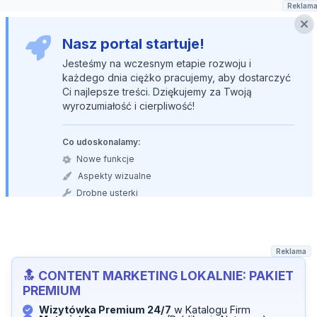
Reklam
Nasz portal startuje!
Jesteśmy na wczesnym etapie rozwoju i
każdego dnia ciężko pracujemy, aby dostarczyć
Ci najlepsze treści. Dziękujemy za Twoją
wyrozumiałość i cierpliwość!
Co udoskonalamy:
Nowe funkcje
Aspekty wizualne
Drobne usterki
Reklama
PRZESTAŃ CZEKAĆ, ZACZNIJ
ZARABIAĆ LOKALNIE!
Twój biznes usługowy zasługuje na najlepszą widoczność
w Powiecie Bełchatowskim.