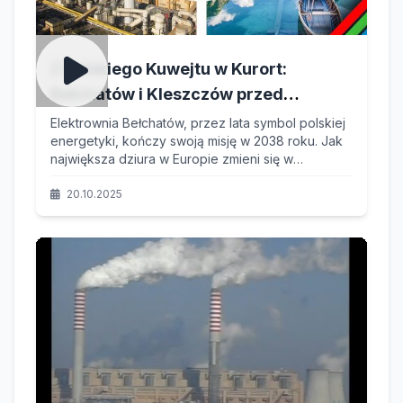
Z Polskiego Kuwejtu w Kurort:
Bełchatów i Kleszczów przed
największą transformacją w Europie
Elektrownia Bełchatów, przez lata symbol polskiej
energetyki, kończy swoją misję w 2038 roku. Jak
największa dziura w Europie zmieni się w
największe i najgłębsze jezioro, przyciągające
turystów z całego kontynentu?
20.10.2025