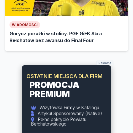
WIADOMOŚCI
Gorycz porażki w stolicy. PGE GiEK Skra
Bełchatów bez awansu do Final Four
Reklama
PATRONAT SEKCJI
POŻEGNANIA
Wyłączna widoczność dla Domu
Pogrzebowego
Zarezerwuj Patrona