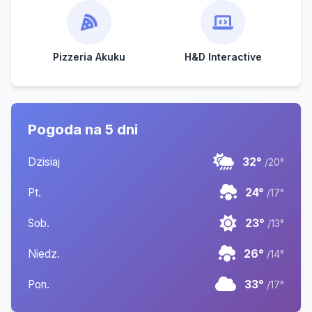
Pizzeria Akuku
H&D Interactive
Pogoda na 5 dni
Dzisiaj
32°
/20°
Pt.
24°
/17°
Sob.
23°
/13°
Niedz.
26°
/14°
Pon.
33°
/17°