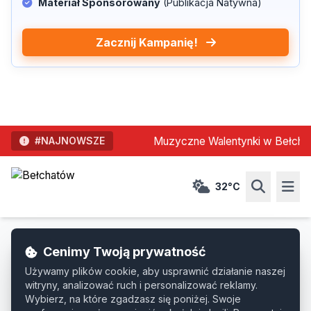
GOOGLE BOOST (SEO)
POKRYCIE CAŁEGO POWIATU
WIZYTÓWKA PREMIUM 24/7
Zobacz Pakiety
Muzyczne Walentynki w Bełchatowi
#NAJNOWSZE
32°C
Cenimy Twoją prywatność
Strona Główna
»
Wiadomości
»
Na Sygnale
Używamy plików cookie, aby usprawnić działanie naszej
witryny, analizować ruch i personalizować reklamy.
Na Sygnale
Wybierz, na które zgadzasz się poniżej. Swoje
Dodano: 16.11.2025