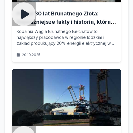
Ponad 30 lat Brunatnego Złota:
Najważniejsze fakty i historia, która
ukształtowała Bełchatów i polską
Kopalnia Węgla Brunatnego Bełchatów to
największy pracodawca w regionie łódzkim i
energetykę!
zakład produkujący 20% energii elektrycznej w
Polsce. Zobacz unikalny materiał dokumentujący
jej historię – od geologicznych początków, przez
20.10.2025
wyzwania inżynieryjne, aż po rozwój spółek
zależnych i troskę o środowisko.