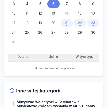
3
4
5
6
7
8
9
10
11
12
13
14
15
16
17
18
19
20
21
22
23
24
25
26
27
28
29
30
31
Dzisiaj
Jutro
W tym tyg.
Brak zaplanowanych wydarzeń.
Inne w tej kategorii
Muzyczne Walentynki w Bełchatowie:
1
Musicalowe gwiazdy wystąpią w MCK Giganty