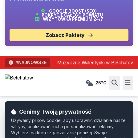
GOOGLE BOOST (SEO)
POKRYCIE CAŁEGO POWIATU
WIZYTÓWKA PREMIUM 24/7
Zobacz Pakiety
Muzyczne Walentynki w Bełchatowie: M
#NAJNOWSZE
25°C
Cenimy Twoją prywatność
Strona Główna
»
Wiadomości
»
Kultura
Używamy plików cookie, aby usprawnić działanie naszej
witryny, analizować ruch i personalizować reklamy.
Kultura
Wybierz, na które zgadzasz się poniżej. Swoje
Dodano: 24.10.2025