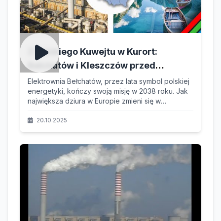
Z Polskiego Kuwejtu w Kurort:
Bełchatów i Kleszczów przed
największą transformacją w Europie
Elektrownia Bełchatów, przez lata symbol polskiej
energetyki, kończy swoją misję w 2038 roku. Jak
największa dziura w Europie zmieni się w
największe i najgłębsze jezioro, przyciągające
turystów z całego kontynentu?
20.10.2025