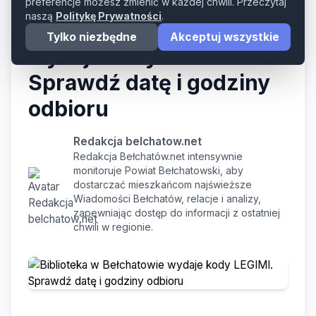
preferencje możesz zmienić w każdej chwili. Przeczytaj
naszą
Politykę Prywatności
.
Biblioteka w Bełchatowie
Tylko niezbędne
Akceptuj wszystkie
wydaje kody LEGIMI.
Sprawdź datę i godziny
odbioru
Redakcja belchatow.net
Redakcja Bełchatów.net intensywnie
monitoruje Powiat Bełchatowski, aby
dostarczać mieszkańcom najświeższe
Wiadomości Bełchatów, relacje i analizy,
zapewniając dostęp do informacji z ostatniej
chwili w regionie.