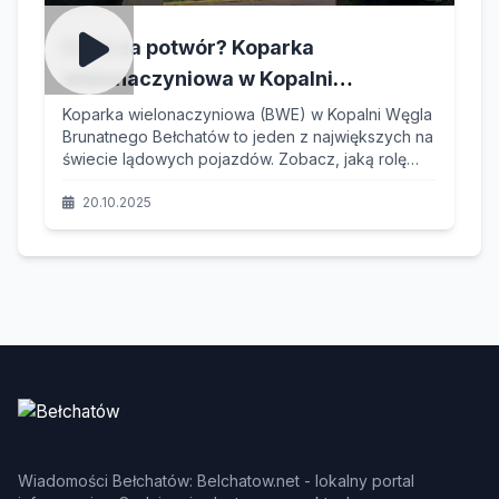
Co to za potwór? Koparka
wielonaczyniowa w Kopalni
Bełchatów – Gigant, który Kształtuje
Koparka wielonaczyniowa (BWE) w Kopalni Węgla
Brunatnego Bełchatów to jeden z największych na
Krajobraz
świecie lądowych pojazdów. Zobacz, jaką rolę
odgrywa w polskiej energetyce i dlaczego jest
ikoną regionalnego przemysłu.
20.10.2025
Wiadomości Bełchatów: Belchatow.net - lokalny portal