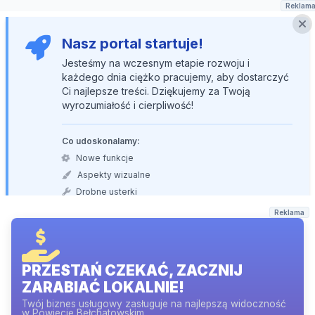
Reklam
Nasz portal startuje!
Jesteśmy na wczesnym etapie rozwoju i
każdego dnia ciężko pracujemy, aby dostarczyć
Ci najlepsze treści. Dziękujemy za Twoją
wyrozumiałość i cierpliwość!
Co udoskonalamy:
Nowe funkcje
Aspekty wizualne
Drobne usterki
Reklama
PRZESTAŃ CZEKAĆ, ZACZNIJ
ZARABIAĆ LOKALNIE!
Twój biznes usługowy zasługuje na najlepszą widoczność
w Powiecie Bełchatowskim.