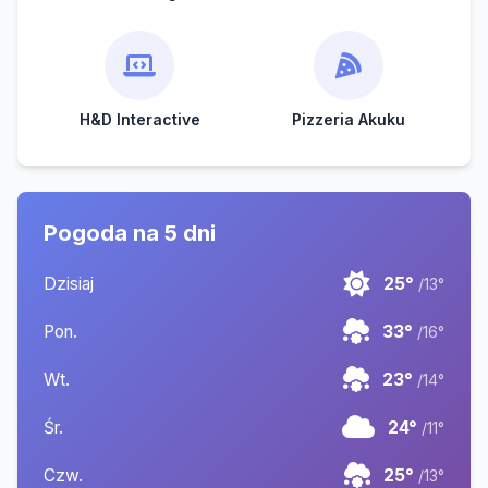
H&D Interactive
Pizzeria Akuku
Pogoda na 5 dni
Dzisiaj
25°
/13°
Pon.
33°
/16°
Wt.
23°
/14°
Śr.
24°
/11°
Czw.
25°
/13°