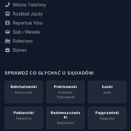
Ważne Telefony
Rozkład Jazdy
Repertuar Kina
Ślub i Wesele
Rolnictwo
Biznes
SPRAWDŹ CO SŁYCHAĆ U SĄSIADÓW:
Bełchatowski
Piotrkowski
Łaski
Kleszczów
Piotrków
Łask
Trybunalski
Pabianicki
Radomszczańs
Pajęczański
Ki
Pabianice
Pajęczno
Radomsko