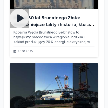
Ponad 30 lat Brunatnego Złota:
Najważniejsze fakty i historia, która
ukształtowała Bełchatów i polską
Kopalnia Węgla Brunatnego Bełchatów to
największy pracodawca w regionie łódzkim i
energetykę!
zakład produkujący 20% energii elektrycznej w
Polsce. Zobacz unikalny materiał dokumentujący
jej historię – od geologicznych początków, przez
20.10.2025
wyzwania inżynieryjne, aż po rozwój spółek
zależnych i troskę o środowisko.