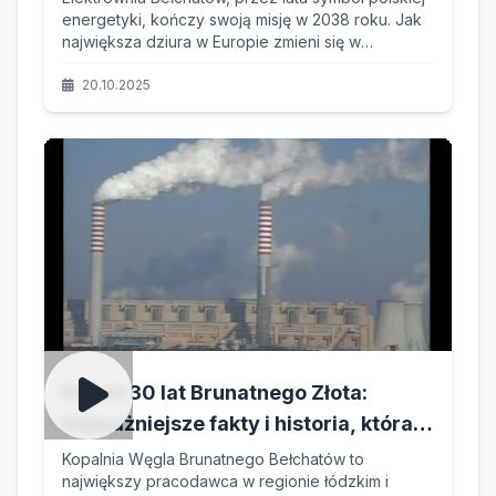
energetyki, kończy swoją misję w 2038 roku. Jak
największa dziura w Europie zmieni się w
największe i najgłębsze jezioro, przyciągające
turystów z całego kontynentu?
20.10.2025
Ponad 30 lat Brunatnego Złota:
Najważniejsze fakty i historia, która
ukształtowała Bełchatów i polską
Kopalnia Węgla Brunatnego Bełchatów to
największy pracodawca w regionie łódzkim i
energetykę!