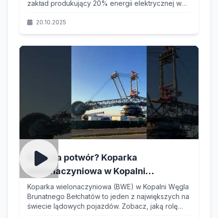
zakład produkujący 20% energii elektrycznej w
Polsce. Zobacz unikalny materiał dokumentujący
jej historię – od geologicznych początków, przez
20.10.2025
wyzwania inżynieryjne, aż po rozwój spółek
zależnych i troskę o środowisko.
Co to za potwór? Koparka
wielonaczyniowa w Kopalni
Bełchatów – Gigant, który Kształtuje
Koparka wielonaczyniowa (BWE) w Kopalni Węgla
Brunatnego Bełchatów to jeden z największych na
Krajobraz
świecie lądowych pojazdów. Zobacz, jaką rolę
odgrywa w polskiej energetyce i dlaczego jest