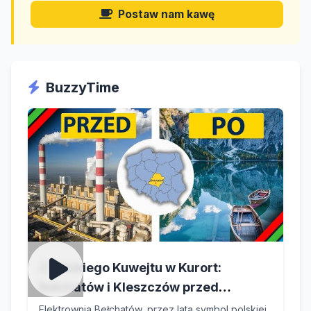
Postaw nam kawę
BuzzyTime
Z Polskiego Kuwejtu w Kurort:
Bełchatów i Kleszczów przed
największą transformacją w Europie
Elektrownia Bełchatów, przez lata symbol polskiej