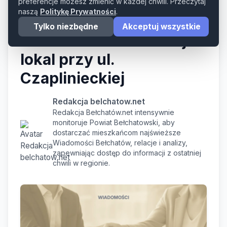
preferencje możesz zmienić w każdej chwili. Przeczytaj
naszą
Politykę Prywatności
.
Szansa dla lokalnego
Tylko niezbędne
Akceptuj wszystkie
biznesu: Miasto oferuje
lokal przy ul.
Czaplinieckiej
Redakcja belchatow.net
Redakcja Bełchatów.net intensywnie
monitoruje Powiat Bełchatowski, aby
dostarczać mieszkańcom najświeższe
Wiadomości Bełchatów, relacje i analizy,
zapewniając dostęp do informacji z ostatniej
chwili w regionie.