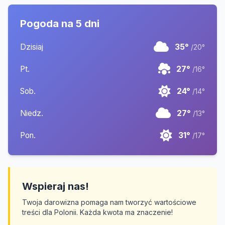
Pogoda na 5 dni
Dzisiaj
35°
/20°
Pt.
27°
/16°
Sob.
24°
/14°
Niedz.
27°
/13°
Pon.
31°
/17°
Wspieraj nas!
Twoja darowizna pomaga nam tworzyć wartościowe
treści dla Polonii. Każda kwota ma znaczenie!