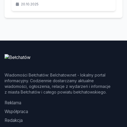
ikoną regionalnego przemysłu.
20.10.2025
Wiadomości Bełchatów: Belchatow.net - lokalny portal
informacyjny. Codziennie dostarczamy aktualne
wiadomości, ogłoszenia, relacje z wydarzeń i informacje
z miasta Bełchatów i całego powiatu bełchatowskiego.
Reklama
Współpraca
Redakcja