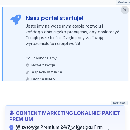
Reklam
Nasz portal startuje!
Jesteśmy na wczesnym etapie rozwoju i
każdego dnia ciężko pracujemy, aby dostarczyć
Ci najlepsze treści. Dziękujemy za Twoją
wyrozumiałość i cierpliwość!
Co udoskonalamy:
Nowe funkcje
Aspekty wizualne
Drobne usterki
Reklama
PRZESTAŃ CZEKAĆ, ZACZNIJ
🔝 CONTENT MARKETING LOKALNIE: PAKIET
ZARABIAĆ LOKALNIE!
PREMIUM
Twój biznes usługowy zasługuje na najlepszą widoczność
Wizytówka Premium 24/7
w Katalogu Firm
w Powiecie Bełchatowskim.