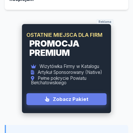
Reklama
PATRONAT SEKCJI
POŻEGNANIA
Wyłączna widoczność dla Domu
Pogrzebowego
Zarezerwuj Patrona
Działaj jako kluczowy Partner Godny Zaufania